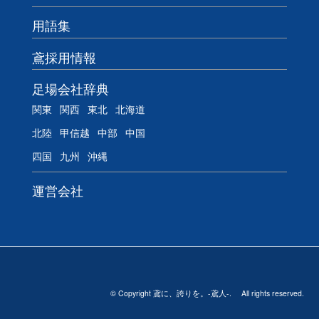
用語集
鳶採用情報
足場会社辞典
関東
関西
東北
北海道
北陸
甲信越
中部
中国
四国
九州
沖縄
運営会社
© Copyright 鳶に、誇りを。-鳶人-. All rights reserved.