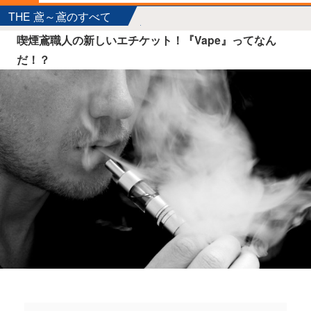
THE 鳶～鳶のすべて
喫煙鳶職人の新しいエチケット！『Vape』ってなん
だ！？