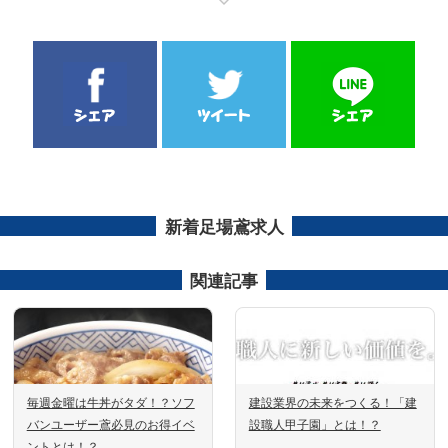
新着足場鳶求人
関連記事
毎週金曜は牛丼がタダ！？ソフ
建設業界の未来をつくる！「建
バンユーザー鳶必見のお得イベ
設職人甲子園」とは！？
ントとは！？