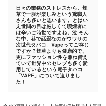
日々の業務のストレスから、煙
草で一服が楽しみという鳶職人
さんも多いと思います。とはい
え世間の目は厳しくて喫煙者に
は辛いご時世ですよね。泣 そん
な中、巷で話題なのがウワサの
次世代タバコ。Vapeってご存じ
ですか？煙草よりも健康的で、
更にファッション性を兼ね備え
ていて世界中のセレブも多く愛
用しているという電子タバコ
「VAPE」について迫りまし
た！
全国の鳶職人の皆さん、お仕事お疲れ様です！毎日