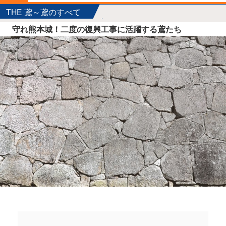
THE 鳶～鳶のすべて
守れ熊本城！二度の復興工事に活躍する鳶たち