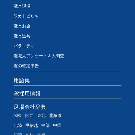
鳶と現場
ワカトビたち
鳶とお金
鳶と道具
バラエティ
鳶職人アンケート＆大調査
鳶の確定申告
用語集
鳶採用情報
足場会社辞典
関東
関西
東北
北海道
北陸
甲信越
中部
中国