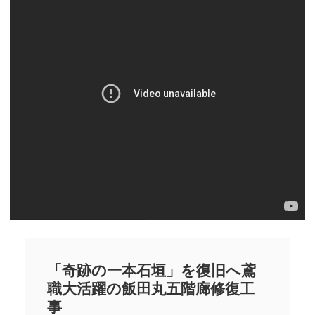
「奇跡の一本石垣」を復旧へ鳶
職大活躍の飯田丸五階廊修復工
事