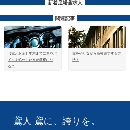
新着足場鳶求人
関連記事
【鳶とお金】年末までに車やバ
鳶をやりながら高校進学する方
イクを処分した方が節税にな
法！
る？
鳶人 鳶に、誇りを。