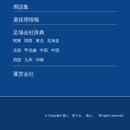
用語集
鳶採用情報
足場会社辞典
関東
関西
東北
北海道
北陸
甲信越
中部
中国
四国
九州
沖縄
運営会社
© Copyright 鳶に、誇りを。-鳶人-. All rights reserved.