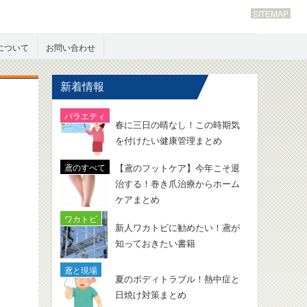
SITEMAP
について
お問い合わせ
新着情報
春に三日の晴なし！この時期気
を付けたい健康管理まとめ
【鳶のフットケア】今年こそ退
治する！巻き爪治療からホーム
ケアまとめ
新人ワカトビに勧めたい！鳶が
知っておきたい書籍
夏のボディトラブル！熱中症と
日焼け対策まとめ