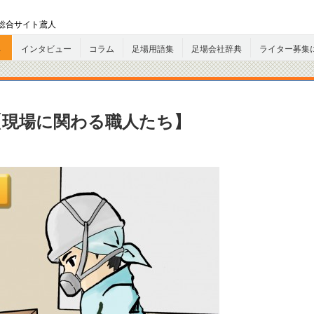
総合サイト鳶人
へ
インタビュー
コラム
足場用語集
足場会社辞典
ライター募集
【現場に関わる職人たち】