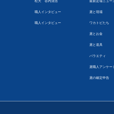
松大 谷内清浩
最新足場ニュー
職人インタビュー
鳶と現場
職人インタビュー
ワカトビたち
鳶とお金
鳶と道具
バラエティ
鳶職人アンケー
鳶の確定申告