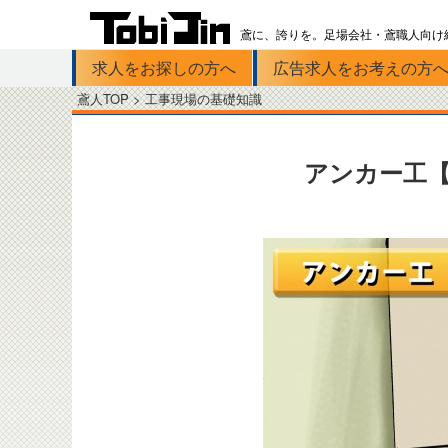
鳶に、誇りを。足場会社・鳶職人向け
求人をお探しの方へ
広告求人をお考えの方
Skip to primary content
鳶人TOP >
工事現場の基礎知識
アンカー工