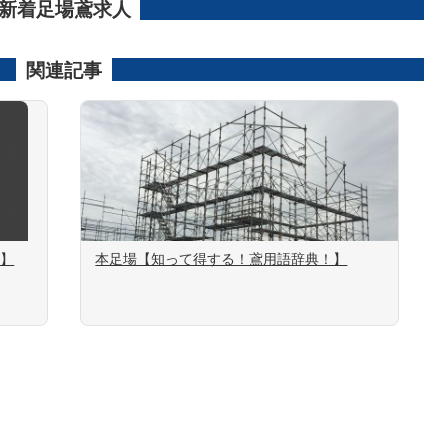
新着足場鳶求人
関連記事
！】
本足場【知って得する！鳶用語辞典！】