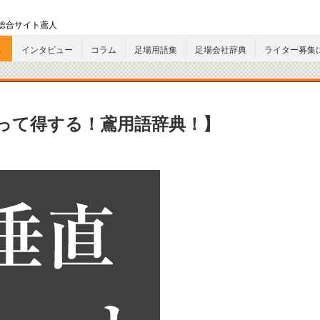
総合サイト鳶人
へ
インタビュー
コラム
足場用語集
足場会社辞典
ライター募集
って得する！鳶用語辞典！】