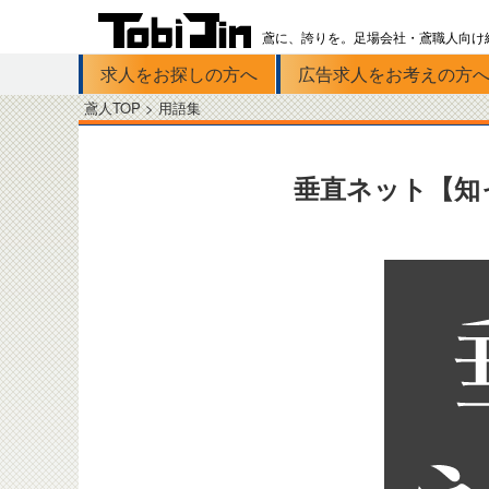
鳶に、誇りを。足場会社・鳶職人向け
求人をお探しの方へ
広告求人をお考えの方
Skip to primary content
鳶人TOP >
用語集
垂直ネット【知