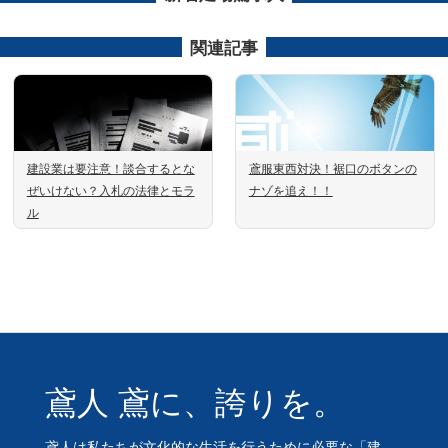
関連記事
建設業は要注意！談合するとな
鳶服東西対決！裾口のボタンの
ぜいけない？入札の法律とモラ
ナゾを追え！！
ル
鳶人 鳶に、誇りを。
鳶人は私たちが文化的な生活を行うために必要な「建