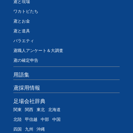
鳶と現場
ワカトビたち
鳶とお金
鳶と道具
バラエティ
鳶職人アンケート＆大調査
鳶の確定申告
用語集
鳶採用情報
足場会社辞典
関東
関西
東北
北海道
北陸
甲信越
中部
中国
四国
九州
沖縄