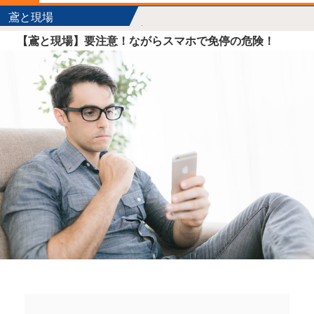
鳶と現場
【鳶と現場】要注意！ながらスマホで免停の危険！