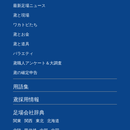
最新足場ニュース
鳶と現場
ワカトビたち
鳶とお金
鳶と道具
バラエティ
鳶職人アンケート＆大調査
鳶の確定申告
用語集
鳶採用情報
足場会社辞典
関東
関西
東北
北海道
北陸
甲信越
中部
中国