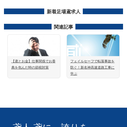
新着足場鳶求人
関連記事
【鳶とお金】仕事関係でお香
フェイルセーフで転落事故を
典を包んだ時の節税対策
防ぐ！新名神高速道路工事に
学ぶ