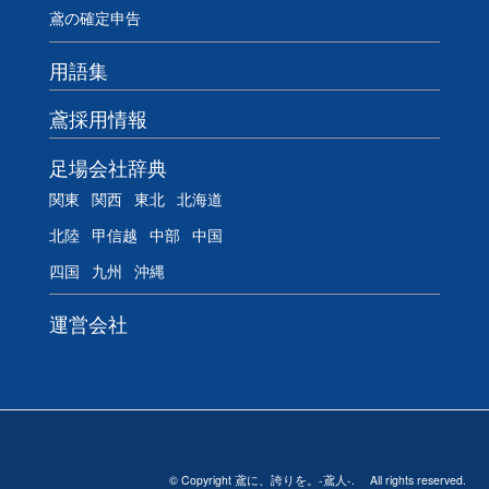
鳶の確定申告
用語集
鳶採用情報
足場会社辞典
関東
関西
東北
北海道
北陸
甲信越
中部
中国
四国
九州
沖縄
運営会社
© Copyright 鳶に、誇りを。-鳶人-. All rights reserved.