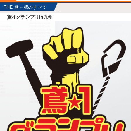
THE 鳶～鳶のすべて
鳶-1グランプリin九州