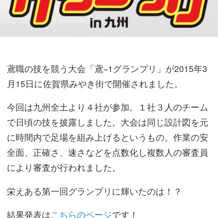
鳶職の技を競う大会「鳶−1グランプリ」が2015年3
月15日に佐賀県みやき街で開催されました。
今回は九州全土より４社が参加。１社３人のチーム
で日頃の技を披露しました。大会は同じ設計図を元
に時間内で足場を組み上げるというもの。作業の安
全面、正確さ、速さなどを点数化し複数人の審査員
により審査が行われました。
栄えある第一回グランプリに輝いたのは！？
結果発表は
こちらのページ
です！