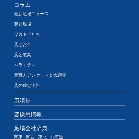
コラム
最新足場ニュース
鳶と現場
ワカトビたち
鳶とお金
鳶と道具
バラエティ
鳶職人アンケート＆大調査
鳶の確定申告
用語集
鳶採用情報
足場会社辞典
関東
関西
東北
北海道